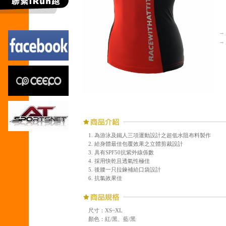
→
→
1. 為游泳及鐵人三項運動設計之超低水阻布料製作
2. 給身體最佳包覆效果之立體剪裁設計
3. 具有SPF50抗紫外線係數
4. 採用快乾且透氣性極佳
5. 後腰一只拉鍊補給口袋設計
6. 抗氯效果佳
尺寸：XS~XL
顏色：紅/黑、藍/黑