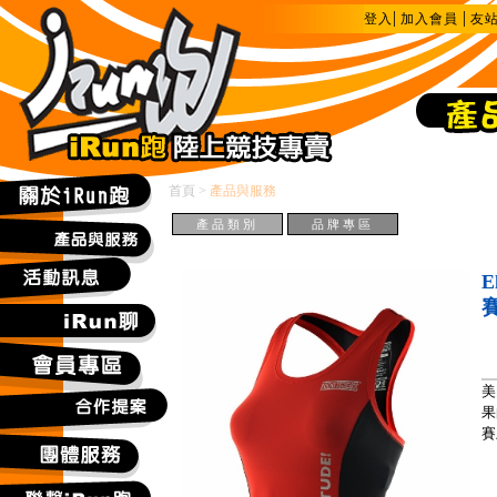
|
|
登入
加入會員
友
首頁
>
產品與服務
產品類別
品牌專區
E
美
果
賽