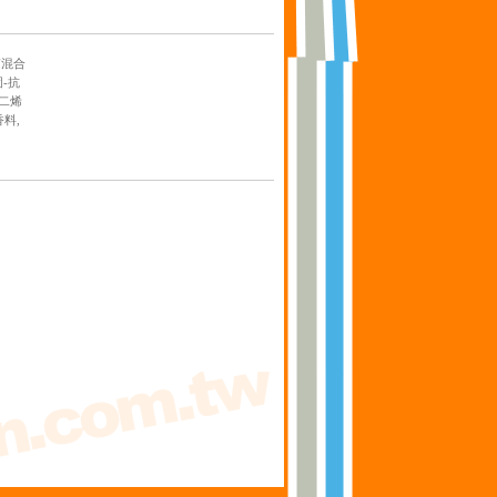
質混合
-抗
己二烯
料,