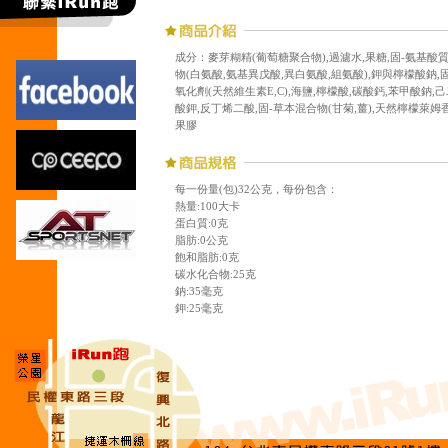
成分：麥芽糊精(葡萄糖聚合物),過濾水,果糖,固-氨基酸
物(白氨酸,氨基異戊酸,異白氨酸,組氨酸),鉀與檸檬酸鈉,固
氧化劑(天然維生素E,C),海鹽,檸檬酸,碳酸鈣,苯甲酸鈉,
酸鉀,反丁烯二酸,固-草本混合物(甘菊,薑),天然檸檬萊姆香
果膠
每一份量(包)32公克，每份包含：
熱量:100大卡
蛋白質:0克
脂肪:0公克
飽和脂肪:0克
碳水化合物:25克
鈉:35毫克
鉀:25毫克