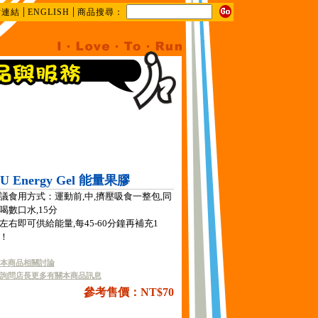
|
|
站連結
ENGLISH
商品搜尋：
U Energy Gel 能量果膠
議食用方式：運動前,中,擠壓吸食一整包,同
喝數口水,15分
左右即可供給能量,每45-60分鐘再補充1
！
本商品相關討論
詢問店長更多有關本商品訊息
參考售價：NT$70