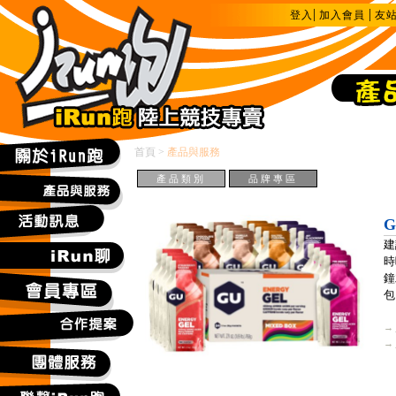
|
|
登入
加入會員
友
首頁
>
產品與服務
產品類別
品牌專區
G
建
時
鐘
包
→
→