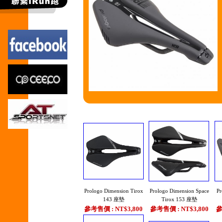
Prologo Dimension Tirox
Prologo Dimension Space
Pr
143 座墊
Tirox 153 座墊
參考售價 : NT$3,800
參考售價 : NT$3,800
參