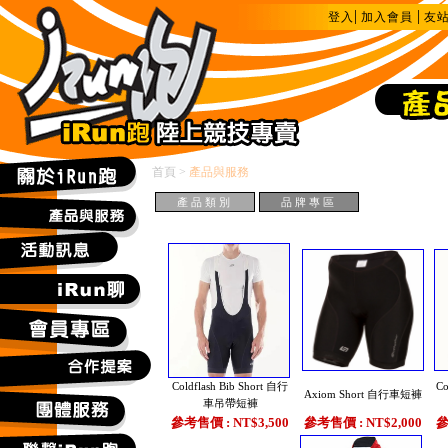
|
|
登入
加入會員
友
首頁
>
產品與服務
產品類別
品牌專區
Coldflash Bib Short 自行
Co
Axiom Short 自行車短褲
車吊帶短褲
參考售價 : NT$3,500
參考售價 : NT$2,000
參