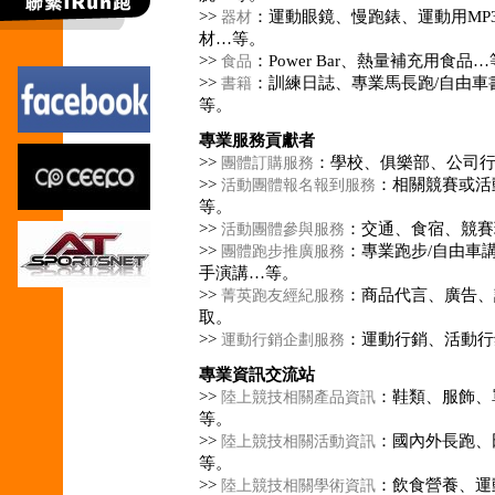
>>
：運動眼鏡、慢跑錶、運動用MP
器材
材…等。
>>
：Power Bar、熱量補充用食品
食品
>>
：訓練日誌、專業馬長跑/自由車
書籍
等。
專業服務貢獻者
>>
：學校、俱樂部、公司
團體訂購服務
>>
：相關競賽或活
活動團體報名報到服務
等。
>>
：交通、食宿、競賽
活動團體參與服務
>>
：專業跑步/自由車
團體跑步推廣服務
手演講…等。
>>
：商品代言、廣告、
菁英跑友經紀服務
取。
>>
：運動行銷、活動行
運動行銷企劃服務
專業資訊交流站
>>
：鞋類、服飾、
陸上競技相關產品資訊
等。
>>
：國內外長跑、
陸上競技相關活動資訊
等。
>>
：飲食營養、運
陸上競技相關學術資訊