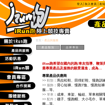
|
|
登入
加入會員
友
首頁
>
產品與服務
產品類別
品牌專區
iRun跑希望在國內的跑/車友指導、鞭
最專業產品及服務的願景邁進，成為…
專業產品供應商
>>
：馬拉松鞋、田徑釘鞋、慢跑訓
鞋類
>>
：背心短褲、慢跑T恤、慢跑短
服飾
服…等。
>>
：成車、車架、輪組、單車相關
單車
>>
：襪子、慢跑帽、大小毛巾、單
配件
腕…等。